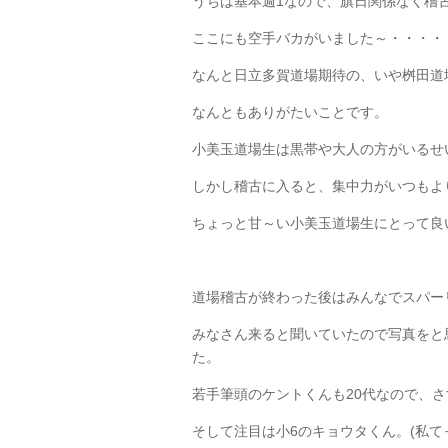
うちは基本週1なので、旗日関係なく稽
ここにも空手バカがいました～・・・・
なんと日立多賀道場期待の、いや桝田道
なんともありがたいことです。
小美玉道場生は黒帯や大人の方がいるせ
しかし稽古に入ると、集中力がいつもよ
ちょっと甘～い小美玉道場生にとって良
道場稽古が終わった後はみんなでスパー
みなさん来ると聞いていたので写真をと
た。
若手筆頭のケントくんも20代なので、
そして注目は小6のキョウタくん。(私て