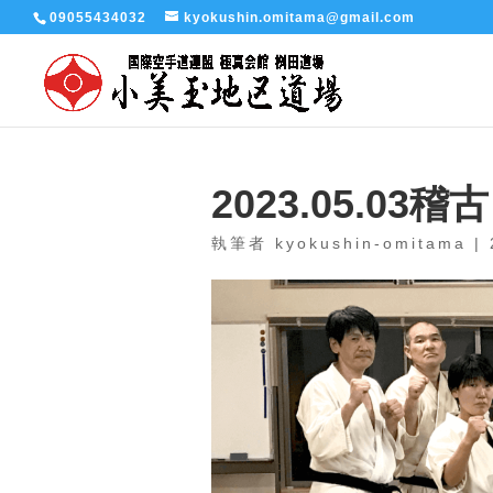
09055434032
kyokushin.omitama@gmail.com
2023.05.03稽
執筆者
kyokushin-omitama
|