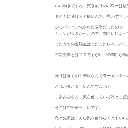
いい動きですね～突き蹴りのパワーは段
まともに受けると痛いんで、思わずちょ
少しパターン化された攻撃だったので、
ションが大きかったので、間合いによっ
まだうちの道場生はまだまだレベルがそ
古舘先輩とはマスですがいつの間にか顔
帰りは近くの中華屋さんでラーメン食べ
これがまた楽しいんですよね～
まあみなさん、気を使っていて私と古舘
そこは空手家らしいです。
私と先輩はそんな気を使わなくともいい