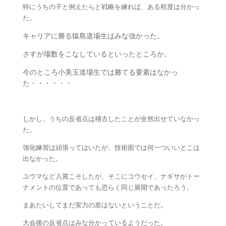
特にうちの子と例えたらと戦略を練れば、ある程度は分かっ
た。
キャリアに勝る猿島道場生はみな強かった。
さすが場数をこなしているといったところか。
今のところ小美玉道場生では勝てる要素はなかっ
た・・・・・・
しかし、うちの反省点は稽古したことが全然出せていなかっ
た。
強化練習は頑張ってはいたが、技術面では何一ついいとこは
出なかった。
ユウマなど入賞こそしたが、そこにコウセイ、ナギサがトー
ナメントの位置であっても恐らく同じ展開であったろう。
まあたいしてまだ実力の差はないということだ。
大会後の反省点はみな分かっているようだった。