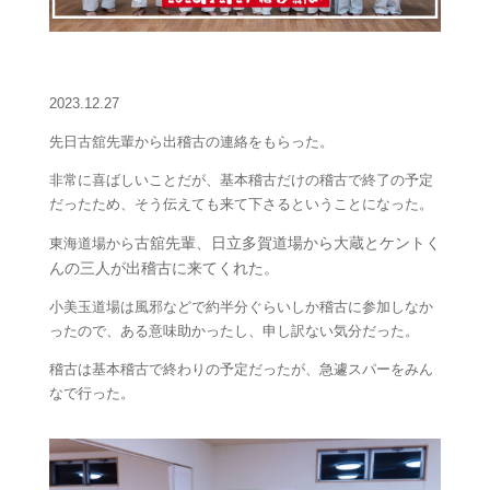
2023.12.27
先日古舘先輩から出稽古の連絡をもらった。
非常に喜ばしいことだが、基本稽古だけの稽古で終了の予定
だったため、そう伝えても来て下さるということになった。
古舘先輩、
日立多賀道場から大蔵とケントく
東海道場から
んの三人が出稽古に来てくれた。
小美玉道場は風邪などで約半分ぐらいしか稽古に参加しなか
ったので、ある意味助かったし、申し訳ない気分だった。
稽古は基本稽古で終わりの予定だったが、急遽スパーをみん
なで行った。