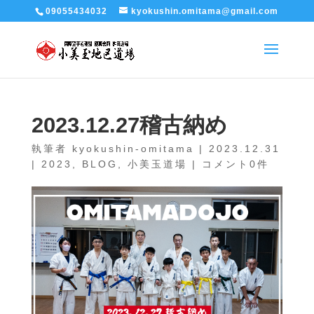
09055434032
kyokushin.omitama@gmail.com
2023.12.27稽古納め
執筆者
kyokushin-omitama
|
2023.12.31
|
2023
,
BLOG
,
小美玉道場
|
コメント0件