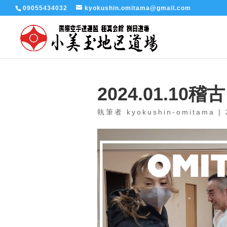
09055434032
kyokushin.omitama@gmail.com
2024.01.10稽
執筆者
kyokushin-omitama
|