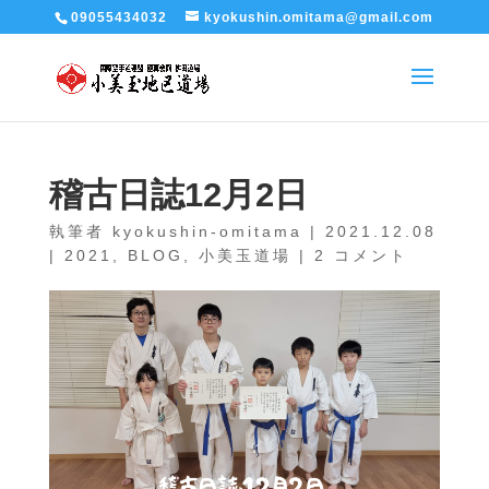
09055434032
kyokushin.omitama@gmail.com
稽古日誌12月2日
執筆者
kyokushin-omitama
|
2021.12.08
|
2021
,
BLOG
,
小美玉道場
|
2 コメント